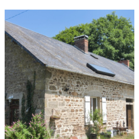
RECHERCHER
+ de critères
+
5KM
10KM
25KM