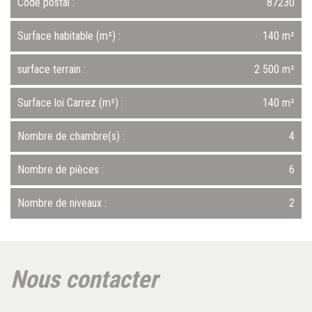
Code postal :
87230
Surface habitable (m²) :
140 m²
surface terrain :
2 500 m²
Surface loi Carrez (m²) :
140 m²
Nombre de chambre(s) :
4
Nombre de pièces :
6
Nombre de niveaux :
2
la ville de cars (87230)
nous contacter
+
−