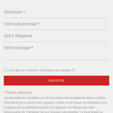
Leaflet
|
©
Jawg
Maps
|
© OpenStreetMap
École primaire
J'accepte les conditions d'utilisation des données (*)
ENVOYER
Bureau de poste
*Champs obligatoires
Mairie
Les informations recueillies sur ce formulaire sont enregistrées dans un fichier
informatisé par La Boite Immo agissant comme Sous-traitant du traitement pour
la gestion de la clientèle/prospects de l'Agence / du Réseau qui reste
Responsable du Traitement de vos Données personnelles. La base légale du