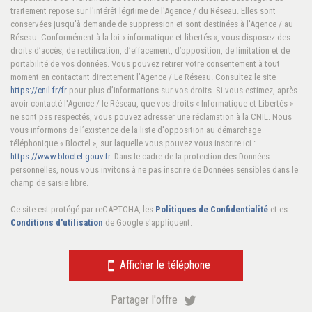
statistiques
traitement repose sur l'intérêt légitime de l'Agence / du Réseau. Elles sont
conservées jusqu'à demande de suppression et sont destinées à l'Agence / au
Réseau. Conformément à la loi « informatique et libertés », vous disposez des
Nombre d'habitants
616
droits d’accès, de rectification, d’effacement, d’opposition, de limitation et de
Propriétaires (vs. locataires)
76,34 %
portabilité de vos données. Vous pouvez retirer votre consentement à tout
moment en contactant directement l’Agence / Le Réseau. Consultez le site
Taxe habitation
10,38 %
https://cnil.fr/fr
pour plus d’informations sur vos droits. Si vous estimez, après
avoir contacté l'Agence / le Réseau, que vos droits « Informatique et Libertés »
Taxe foncière
14,23 %
ne sont pas respectés, vous pouvez adresser une réclamation à la CNIL. Nous
Habitants de moins de 25 ans
20,49 %
vous informons de l’existence de la liste d'opposition au démarchage
téléphonique « Bloctel », sur laquelle vous pouvez vous inscrire ici :
Habitants de 25 à 55 ans
34,80 %
https://www.bloctel.gouv.fr
. Dans le cadre de la protection des Données
personnelles, nous vous invitons à ne pas inscrire de Données sensibles dans le
Habitants de plus de 55 ans
44,72 %
champ de saisie libre.
Nombre d'enfants par famille
0,77
Ce site est protégé par reCAPTCHA, les
Politiques de Confidentialité
et es
Familles sans enfant
53,10 %
Conditions d'utilisation
de Google s'appliquent.
Familles avec 1 ou 2 enfants
40 %
Maisons
93,98 %
Afficher le téléphone
Appartements
6,02 %
Partager l'offre
Familles avec 3 enfants
6,90 %